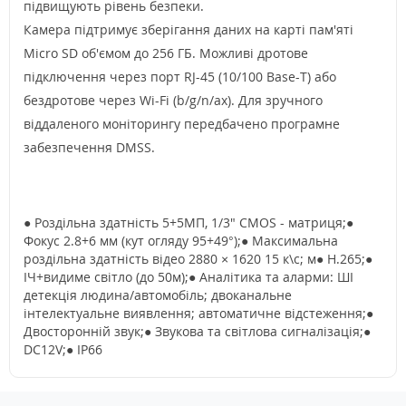
підвищують рівень безпеки.
Камера підтримує зберігання даних на карті пам'яті
Micro SD об'ємом до 256 ГБ. Можливі дротове
підключення через порт RJ-45 (10/100 Base-T) або
бездротове через Wi-Fi (b/g/n/ax). Для зручного
віддаленого моніторингу передбачено програмне
забезпечення DMSS.
● Роздільна здатність 5+5МП, 1/3" CMOS - матриця;●
Фокус 2.8+6 мм (кут огляду 95+49°);● Максимальна
роздільна здатність відео 2880 × 1620 15 к\с; м● H.265;●
ІЧ+видиме світло (до 50м);● Аналітика та аларми: ШІ
детекція людина/автомобіль; двоканальне
інтелектуальне виявлення; автоматичне відстеження;●
Двосторонній звук;● Звукова та світлова сигналізація;●
DC12V;● IP66