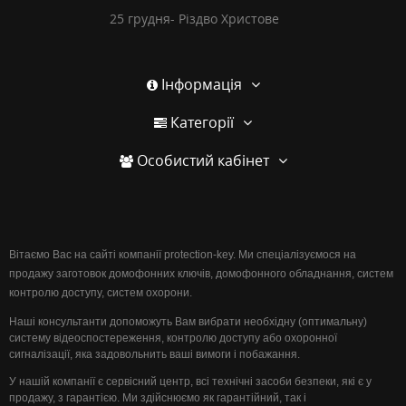
25 грудня- Різдво Христове
Інформація
Категорії
Особистий кабінет
Вітаємо Вас на сайті компанії protection-key. Ми спеціалізуємося на
продажу заготовок домофонних ключів, домофонного обладнання, систем
контролю доступу, систем охорони.
Наші консультанти допоможуть Вам вибрати необхідну (оптимальну)
систему відеоспостереження, контролю доступу або охоронної
сигналізації, яка задовольнить ваші вимоги і побажання.
У нашій компанії є сервісний центр, всі технічні засоби безпеки, які є у
продажу, з гарантією. Ми здійснюємо як гарантійний, так і