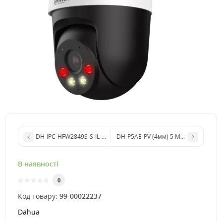
DH-IPC-HFW2849S-S-IL-BE (2.8мм) 8 МП гібридне освітлення Wi
DH-P5AE-PV (4мм) 5 MP Smart Dual Lig
В наявності
0
Код товару:
99-00022237
Dahua