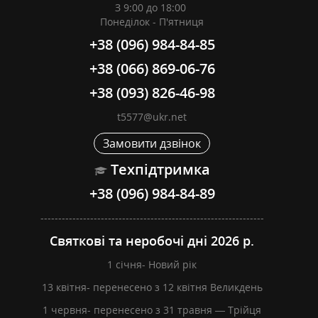
З 9:00 до 18:00
Понеділок - П'ятниця
+38 (096) 984-84-85
+38 (066) 869-06-76
+38 (093) 826-46-98
t5577@ukr.net
Замовити дзвінок
Техпідтримка
+38 (096) 984-84-89
---------------------------------------------------------------
Святкові та неробочі дні 2026 р.
1 січня- Новий рік
13 квітня- перенесено з 12 квітня Великдень
1 червня- перенесено з 31 травня — Трійця