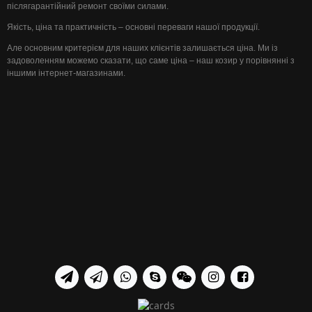
післягарантійний ремонт своїми силами.
Якість, ціна та практичність – основні переваги нашої продукції.
Але основним критерієм для наших клієнтів залишається ціна. Ми із
задоволенням можемо сказати, що саме ціна – наш козир у порівнянні з
іншими інтернет-магазинами.