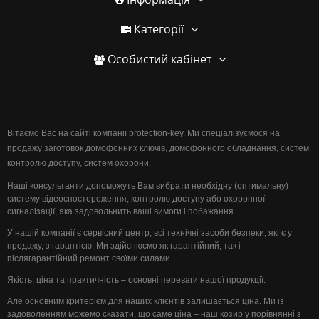
Категорії
Особистий кабінет
Вітаємо Вас на сайті компанії protection-key. Ми спеціалізуємося на
продажу заготовок домофонних ключів, домофонного обладнання, систем
контролю доступу, систем охорони.
Наші консультанти допоможуть Вам вибрати необхідну (оптимальну)
систему відеоспостереження, контролю доступу або охоронної
сигналізації, яка задовольнить ваші вимоги і побажання.
У нашій компанії є сервісний центр, всі технічні засоби безпеки, які є у
продажу, з гарантією. Ми здійснюємо як гарантійний, так і
післягарантійний ремонт своїми силами.
Якість, ціна та практичність – основні переваги нашої продукції.
Але основним критерієм для наших клієнтів залишається ціна. Ми із
задоволенням можемо сказати, що саме ціна – наш козир у порівнянні з