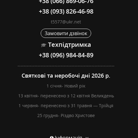
+38 (066) 869-06-76
+38 (093) 826-46-98
t5577@ukr.net
Замовити дзвінок
Техпідтримка
+38 (096) 984-84-89
---------------------------------------------------------------
Святкові та неробочі дні 2026 р.
1 січня- Новий рік
13 квітня- перенесено з 12 квітня Великдень
1 червня- перенесено з 31 травня — Трійця
25 грудня- Різдво Христове
Інформація