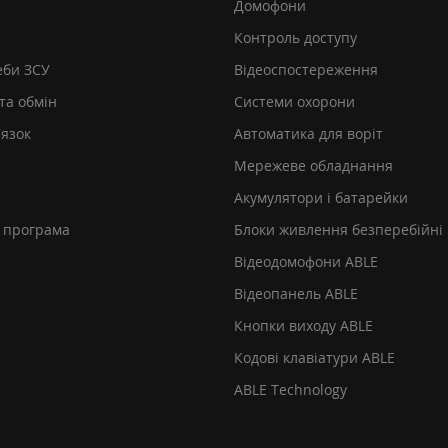
Домофони
Контроль доступу
еби ЗСУ
Відеоспостереження
та обмін
Системи охорони
’язок
Автоматика для воріт
Мережеве обладнання
Акумулятори і батарейки
 програма
Блоки живлення безперебійні
Відеодомофони ABLE
Відеопанель ABLE
Кнопки виходу ABLE
Кодові клавіатури ABLE
ABLE Technology