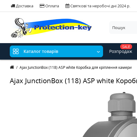
Доставка
Оплата
Святкові та неробочі дні 2024 р.
SALE
Розпродаж
Каталог товарів
Ajax JunctionBox (118) ASP white Коробка для кріплення камери
Ajax JunctionBox (118) ASP white Коро