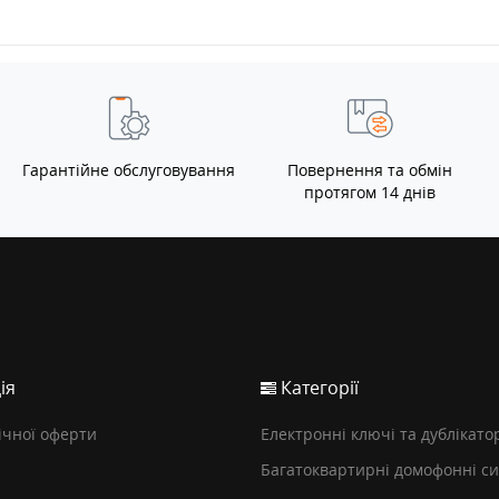
Гарантійне обслуговування
Повернення та обмін
протягом 14 днів
ія
Категорії
ічної оферти
Електронні ключі та дублікато
Багатоквартирні домофонні с