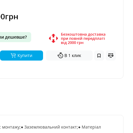
00грн
Безкоштовна доставка
и дешевше?
при повній передплаті
вiд 2000 грн
Купити
В 1 клик
ас монтажу;● Заземлювальний контакт;● Матеріал