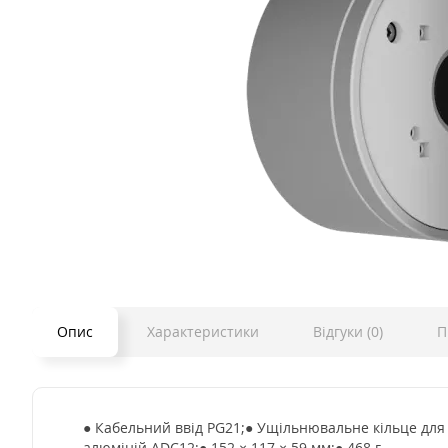
Опис
Характеристики
Відгуки (0)
П
● Кабельний ввід PG21;● Ущільнювальне кільце для
алюміній ADC12;● 152 × 117 × 59 мм;● 468 г