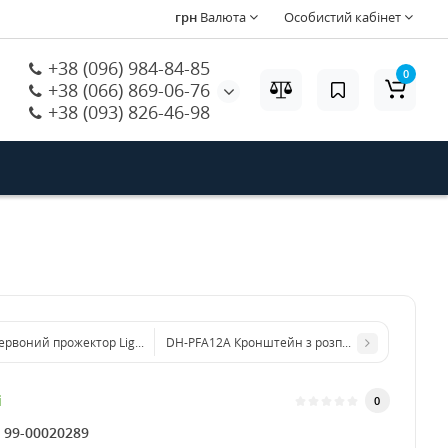
грн
Валюта
Особистий кабінет
+38 (096) 984-84-85
0
+38 (066) 869-06-76
+38 (093) 826-46-98
рвоний прожектор Light Vision VLC-1512IR 90° підсвітка для відеокамери
DH-PFA12A Кронштейн з розподільною коробк
і
0
:
99-00020289