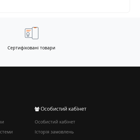
Сертифіковані товари
Особистий кабінет
ри
Особистий кабінет
истеми
Історія замовлень