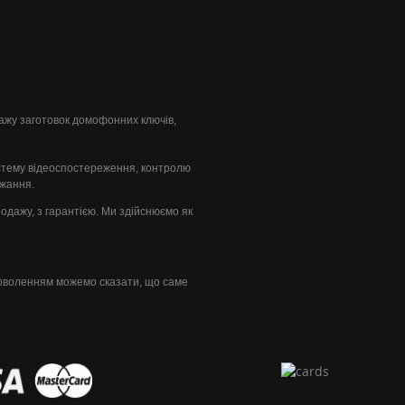
одажу заготовок домофонних ключів,
стему відеоспостереження, контролю
ажання.
продажу, з гарантією. Ми здійснюємо як
доволенням можемо сказати, що саме