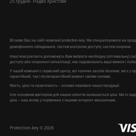
25 грудня- Різдво Христове
Вітаємо Вас на сайті компанії protection-key. Ми спеціалізуємося на пр
домофонного обладнання, систем контролю доступу, систем охорони.
Наші консультанти допоможуть Вам вибрати необхідну (оптимальну) си
доступу або охоронної сигналізації, яка задовольнить ваші вимоги і поб
У нашій компанії є сервісний центр, всі технічні засоби безпеки, які є у 
гарантійний, так і післягарантійний ремонт своїми силами.
Якість, ціна та практичність – основні переваги нашої продукції.
Але основним критерієм для наших клієнтів залишається ціна. Ми із за
ціна – наш козир у порівнянні з іншими інтернет-магазинами.
Protection-key © 2026