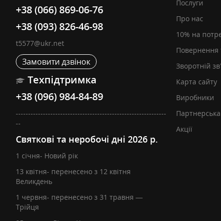
Послуги
+38 (066) 869-06-76
Про нас
+38 (093) 826-46-98
10% на потр
t5577@ukr.net
Повернення 
Замовити дзвінок
Зворотній зв
Техпідтримка
Карта сайту
+38 (096) 984-84-89
Виробники
-------------------------------------------------------------
Партнерська
--
Акції
Святкові та неробочі дні 2026 р.
1 січня- Новий рік
13 квітня- перенесено з 12 квітня
Великдень
1 червня- перенесено з 31 травня —
Трійця