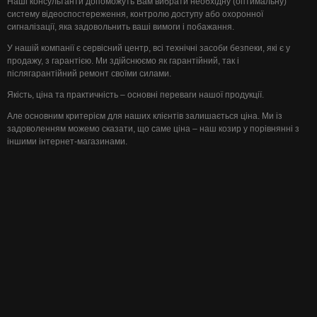
Наші консультанти допоможуть Вам вибрати необхідну (оптимальну)
систему відеоспостереження, контролю доступу або охоронної
сигналізації, яка задовольнить ваші вимоги і побажання.
У нашій компанії є сервісний центр, всі технічні засоби безпеки, які є у
продажу, з гарантією. Ми здійснюємо як гарантійний, так і
післягарантійний ремонт своїми силами.
Якість, ціна та практичність – основні переваги нашої продукції.
Але основним критерієм для наших клієнтів залишається ціна. Ми із
задоволенням можемо сказати, що саме ціна – наш козир у порівнянні з
іншими інтернет-магазинами.